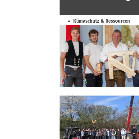
Beruf & Bildung
Klimaschutz & Ressourcen
Normen & Fachregeln
Prävention & Arbeitsschutz
Recht & Wirtschaft
Soziales & Tarifpolitik
Verband & Innungen
Interviews
Innung