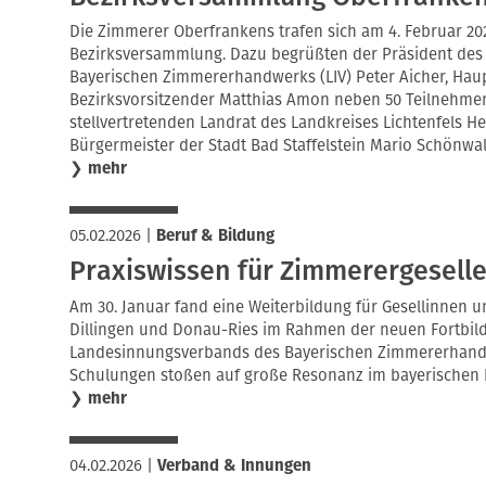
Die Zimmerer Oberfrankens trafen sich am 4. Februar 202
Bezirksversammlung. Dazu begrüßten der Präsident de
Bayerischen Zimmererhandwerks (LIV) Peter Aicher, Haup
Bezirksvorsitzender Matthias Amon neben 50 Teilnehme
stellvertretenden Landrat des Landkreises Lichtenfels H
Bürgermeister der Stadt Bad Staffelstein Mario Schönwal
❯
mehr
05.02.2026
|
Beruf & Bildung
Praxiswissen für Zimmerergesell
Am 30. Januar fand eine Weiterbildung für Gesellinnen
Dillingen und Donau-Ries im Rahmen der neuen Fortbil
Landesinnungsverbands des Bayerischen Zimmererhandwe
Schulungen stoßen auf große Resonanz im bayerischen 
❯
mehr
04.02.2026
|
Verband & Innungen