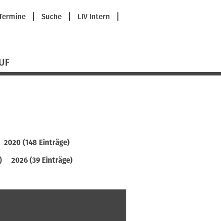
avigation
Termine
Suche
LIV Intern
berspringen
UF
2020 (148 Einträge)
)
2026 (39 Einträge)