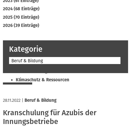
2023 (61 Einträge)
2024 (68 Einträge)
2025 (70 Einträge)
2026 (39 Einträge)
Kategorie
Beruf & Bildung
Beruf & Bildung
Klimaschutz & Ressourcen
Normen & Fachregeln
Prävention & Arbeitsschutz
28.11.2022
|
Beruf & Bildung
Recht & Wirtschaft
Kranschulung für Azubis der
Soziales & Tarifpolitik
Innungsbetriebe
Verband & Innungen
Interviews